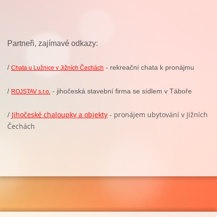
Partneři, zajímavé odkazy:
/
- rekreační chata k pronájmu
Chata u Lužnice v Jižních Čechách
/
- jihočeská stavební firma se sídlem v Táboře
ROJSTAV s.r.o.
/
Jihočeské chaloupky a objekty
- pronájem ubytování v Jižních
Čechách